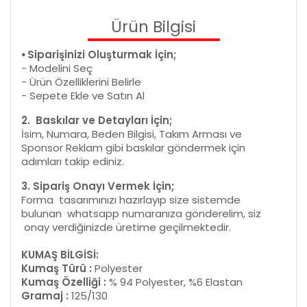
Ürün Bilgisi
⦁ Siparişinizi Oluşturmak İçin;
- Modelini Seç
- Ürün Özelliklerini Belirle
- Sepete Ekle ve Satın Al
2. Baskılar ve Detayları İçin;
İsim, Numara, Beden Bilgisi, Takım Arması ve
Sponsor Reklam gibi baskılar göndermek için
adımları takip ediniz.
3. Sipariş Onayı Vermek İçin;
Forma tasarımınızı hazırlayıp size sistemde
bulunan whatsapp numaranıza gönderelim, siz
onay verdiğinizde üretime geçilmektedir.
KUMAŞ BİLGİSİ:
Kumaş Türü :
Polyester
Kumaş Özelliği :
% 94 Polyester, %6 Elastan
Gramaj :
125/130