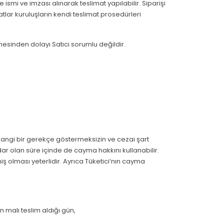
e ismi ve imzası alınarak teslimat yapılabilir. Siparişi
imatlar kuruluşların kendi teslimat prosedürleri
emesinden dolayı Satıcı sorumlu değildir.
herhangi bir gerekçe göstermeksizin ve cezai şart
 olan süre içinde de cayma hakkını kullanabilir.
lmiş olması yeterlidir. Ayrıca Tüketici’nın cayma
n malı teslim aldığı gün,