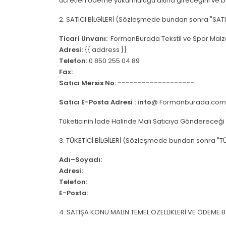
ücretleri ödeme yükümlülüğü altına gireceğini ve bu
2. SATICI BİLGİLERİ (Sözleşmede bundan sonra "SATIC
Ticari Unvanı:
FormanBurada Tekstil ve Spor Malz
Adresi:
{{ address }}
Telefon:
0 850 255 04 89
Fax:
Satıcı Mersis No: -------------------
Satıcı E-Posta Adresi : info
@ Formanburada.com
Tüketicinin İade Halinde Malı Satıcıya Göndereceği 
3. TÜKETİCİ BİLGİLERİ (Sözleşmede bundan sonra "TÜK
Adı–Soyadı:
Adresi:
Telefon:
E-Posta:
4. SATIŞA KONU MALIN TEMEL ÖZELLİKLERİ VE ÖDEME Bİ