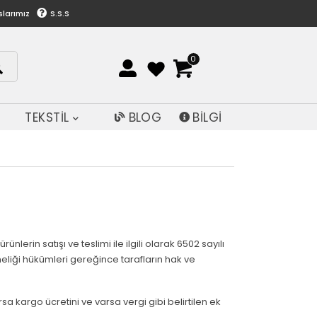
slarımız
S.S.S
0
TEKSTİL
BLOG
BİLGİ
ünlerin satışı ve teslimi ile ilgili olarak 6502 sayılı
eliği hükümleri gereğince tarafların hak ve
a kargo ücretini ve varsa vergi gibi belirtilen ek