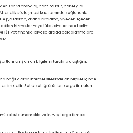
nden sonra ambalaj, bant, mühür, paket gibi
 f) Abonelik sözleşmesi kapsamında sağlananlar
ama, eşya taşıma, araba kiralama, yiyecek-içecek
edilen hizmetler veya tüketiciye anında teslim
e j) Fiyatı finansal piyasalardaki dalgalanmalara
maz.
rtlarına ilişkin ön bilgilerin tarafına ulaştığını,
a bağlı olarak internet sitesinde ön bilgiler içinde
lim edilir. Satıcı sattığı ürünleri kargo firmaları
ürünü kabul etmemekle ve kurye/kargo firması
 gerekir. Peşin satışlarda teslimattan önce Ürün