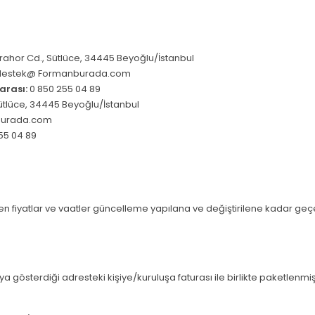
rahor Cd., Sütlüce, 34445 Beyoğlu/İstanbul
estek@ Formanburada.com
arası:
0 850 255 04 89
ütlüce, 34445 Beyoğlu/İstanbul
burada.com
55 04 89
dilen fiyatlar ve vaatler güncelleme yapılana ve değiştirilene kadar geçerli
veya gösterdiği adresteki kişiye/kuruluşa faturası ile birlikte paketlenmi