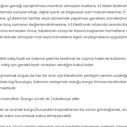
ğası gereği ayrıştırılması mümkün olmayan mallara, e) Malın teslimi
tamda sunulan kitap, dijital içerik ve bilgisayar sarf malzemelerine,
limine, g) Belirli bir tarihte veya dönemde yapılması gereken, konakl
 boş zamanın değerlendirilmesine, h) Elektronik ortamda anında ifa 
ona ermeden önce, tüketicinin onayı ile ifasına başlanan hizmetlere v
kontrolünde olmayan mal veya hizmetlere ilişkin sözleşmelere uygulan
dâhil satış fiyatı ve ödeme şekli ile teslimat ve cayma hakkı ile kullanım şa
atış için gerekli teyit-onayları verdiğini kabul eder.
amak koşulu ile her bir ürün için tüketicinin yerleşim yerinin uzaklığın
ki kişi/kuruluşa, Satıcının anlaşmalı olduğu kargo firması tarafından tes
rmektedir.
masrafları (kargo ücreti vb.) tüketiciye aittir.
etmekle ve üründe kargo/kuryeden kaynaklanan bir sorun gördüğünde, 
lde satıcı sorumluluk kabul etmeyecektir.
lmemiş ise, Ürün'ü teslim almadan önce bedelini tamamen ödemiş olması