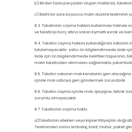
b) Birden fazla parçadan oluşan mallarda, tüketicini
c) Belirli bir süre boyunca malın düzenli tesliminin y
8.3. Tüketicinin cayma hakkını kullanması halinde sa
ve tüketiciyi borç altına sokan kıymetli evrak ve be
8.4. Tüketici cayma hakkını kullandığında satıcının ö
tutulamayacaktır. satıcı ön bilgilendirmede iade içi
İade için ön bilgilendirmede belirtilen taşıyıcının
malın tüketiciden alınmasını sağlamakla yükümlüdü
8.5. Tüketici satıcının malı kendisinin geri alacağına 
içinde malı satıcıya geri göndermek zorundadır.
8.6. Tüketici cayma içinde malı, işleyişine, teknik 
sorumlu olmayacaktır.
8.7. Tüketicinin cayma hakkı;
a)Tüketicinin istekleri veya kişisel ihtiyaçları doğ
Tesliminden sonra ambalaj, bant, mühür, paket gibi 