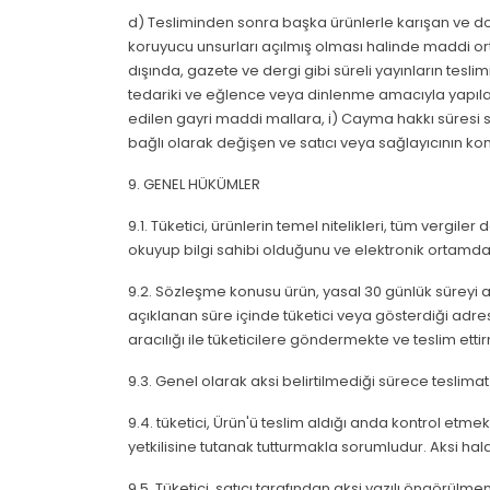
d) Tesliminden sonra başka ürünlerle karışan ve do
koruyucu unsurları açılmış olması halinde maddi or
dışında, gazete ve dergi gibi süreli yayınların tes
tedariki ve eğlence veya dinlenme amacıyla yapılan
edilen gayri maddi mallara, i) Cayma hakkı süresi s
bağlı olarak değişen ve satıcı veya sağlayıcının 
9. GENEL HÜKÜMLER
9.1. Tüketici, ürünlerin temel nitelikleri, tüm vergiler 
okuyup bilgi sahibi olduğunu ve elektronik ortamda s
9.2. Sözleşme konusu ürün, yasal 30 günlük süreyi aşm
açıklanan süre içinde tüketici veya gösterdiği adreste
aracılığı ile tüketicilere göndermekte ve teslim etti
9.3. Genel olarak aksi belirtilmediği sürece teslimat 
9.4. tüketici, Ürün'ü teslim aldığı anda kontrol 
yetkilisine tutanak tutturmakla sorumludur. Aksi ha
9.5. Tüketici, satıcı tarafından aksi yazılı öngörü