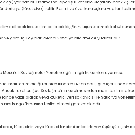
cak kişi) yerinde bulunamazsa, siparişi tüketiciye ulaştırabilecek kişiler
a göndericiye (tüketiciye) iletilir. Resmi ve özel kuruluşlara yapılan tesl
 teslim edilecek ise, teslim edilecek kişi/kuruluşun teslimatı kabul etm
tmek ve gördüğü ayıpları derhal Satıcı'ya bildirmekle yükümlüdür.
 Mesafeli Sözleşmeler Yönetmeliği’nin ilgili hükümleri uyarınca;
lerde, malı teslim aldığı tarihten itibaren 14 (on dört) gün içerisinde 
ncak Tüketici, işbu Sözleşme’nin kurulmasından malın teslimine kadar
içinde yazılı olarak veya ktüketici veri saklayıcısı ile Satıcı’ya yönelti
aturasını kargo firmasına teslim etmesi gerekmektedir.
llarda, tüketicinin veya tüketici tarafından belirlenen üçünçü kişinin so