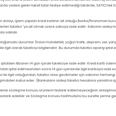
rda vadesi gelen taksit tutarı tediye edilmediği takdirde, SATICI tek ta
en dolayı, işlem yapılan kredi kartının ait olduğu Banka/finansman k
rleri tüketici 'ya ait olmak üzere satıcıya iade edilir. Satıcının iadeyi
a saklıdır.
 olağanüstü durumlar (hava muhalefeti, yoğun trafik, deprem, sel, yang
ilgili olarak tüketiciyi bilgilendirir. Bu durumda tüketici siparişi iptal 
se iptalden itibaren 14 gün içinde tüketiciye iade edilir. Kredi kartlı öd
tarafından iptal edilmesinden sonra 14 gün içerisinde ilgili bankaya iade 
le ilgili olduğundan, tüketici olası gecikmeler için satıcının herhan
iden kabul eder. (Bankaların iadeyi tüketici hesabına yansıtma işle
edenle sözleşme konusu ürünlerin tedarik edilemeyeceğinin anlaşılması
eti tedarik edebilir ve Sözleşme konusu taahhüdünü bu suretle yerine get