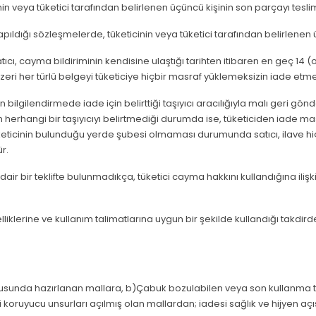
n veya tüketici tarafından belirlenen üçüncü kişinin son parçayı teslim
apıldığı sözleşmelerde, tüketicinin veya tüketici tarafından belirlenen üç
tıcı, cayma bildiriminin kendisine ulaştığı tarihten itibaren en geç 14
nzeri her türlü belgeyi tüketiciye hiçbir masraf yüklemeksizin iade et
n bilgilendirmede iade için belirttiği taşıyıcı aracılığıyla malı geri gö
n herhangi bir taşıyıcıyı belirtmediği durumda ise, tüketiciden iade ma
, tüketicinin bulunduğu yerde şubesi olmaması durumunda satıcı, ilave 
r.
dair bir teklifte bulunmadıkça, tüketici cayma hakkını kullandığına ilişki
özelliklerine ve kullanım talimatlarına uygun bir şekilde kullandığı ta
rultusunda hazırlanan mallara, b)Çabuk bozulabilen veya son kullanma t
koruyucu unsurları açılmış olan mallardan; iadesi sağlık ve hijyen aç