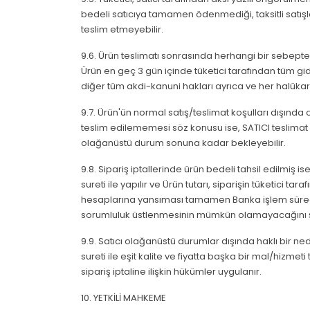
bedeli satıcıya tamamen ödenmediği, taksitli satışla
teslim etmeyebilir.
9.6. Ürün teslimatı sonrasında herhangi bir sebept
Ürün en geç 3 gün içinde tüketici tarafından tüm gide
diğer tüm akdi-kanuni hakları ayrıca ve her halükard
9.7. Ürün'ün normal satış/teslimat koşulları dışında
teslim edilememesi söz konusu ise, SATICI teslimat ile 
olağanüstü durum sonuna kadar bekleyebilir.
9.8. Sipariş iptallerinde ürün bedeli tahsil edilmiş i
sureti ile yapılır ve Ürün tutarı, siparişin tüketici 
hesaplarına yansıması tamamen Banka işlem süreci i
sorumluluk üstlenmesinin mümkün olamayacağını şimd
9.9. Satıcı olağanüstü durumlar dışında haklı bir n
sureti ile eşit kalite ve fiyatta başka bir mal/hizm
sipariş iptaline ilişkin hükümler uygulanır.
10. YETKİLİ MAHKEME