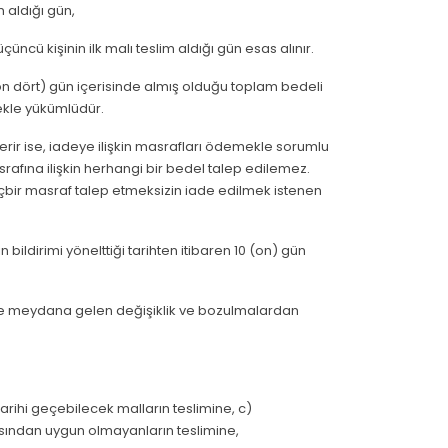
 aldığı gün,
üncü kişinin ilk malı teslim aldığı gün esas alınır.
 (on dört) gün içerisinde almış olduğu toplam bedeli
mekle yükümlüdür.
nderir ise, iadeye ilişkin masrafları ödemekle sorumlu
srafına ilişkin herhangi bir bedel talep edilemez.
hiçbir masraf talep etmeksizin iade edilmek istenen
n bildirimi yönelttiği tarihten itibaren 10 (on) gün
kdirde meydana gelen değişiklik ve bozulmalardan
arihi geçebilecek malların teslimine, c)
ısından uygun olmayanların teslimine,