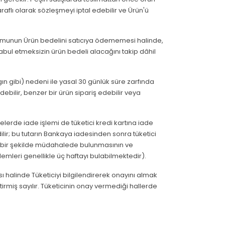
raflı olarak sözleşmeyi iptal edebilir ve Ürün'ü
urumunun Ürün bedelini satıcıya ödememesi halinde,
 kabul etmeksizin ürün bedeli alacağını takip dâhil
ın gibi) nedeni ile yasal 30 günlük süre zarfında
edebilir, benzer bir ürün sipariş edebilir veya
emelerde iade işlemi de tüketici kredi kartına iade
edilir; bu tutarın Bankaya iadesinden sonra tüketici
gi bir şekilde müdahalede bulunmasının ve
mleri genellikle üç haftayı bulabilmektedir).
 halinde Tüketiciyi bilgilendirerek onayını almak
irmiş sayılır. Tüketicinin onay vermediği hallerde