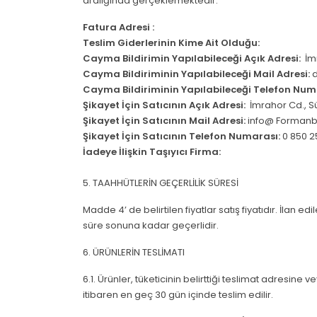
aralığında gerçeklemektedir.
Fatura Adresi :
Teslim Giderlerinin Kime Ait Olduğu:
Cayma Bildirimin Yapılabileceği Açık Adresi:
İm
Cayma Bildiriminin Yapılabileceği Mail Adresi:
d
Cayma Bildiriminin Yapılabileceği Telefon Num
Şikayet İçin Satıcının Açık Adresi:
İmrahor Cd., S
Şikayet İçin Satıcının Mail Adresi:
info@ Forman
Şikayet İçin Satıcının Telefon Numarası:
0 850 2
İadeye İlişkin Taşıyıcı Firma:
5. TAAHHÜTLERİN GEÇERLİLİK SÜRESİ
Madde 4’ de belirtilen fiyatlar satış fiyatıdır. İlan e
süre sonuna kadar geçerlidir.
6. ÜRÜNLERİN TESLİMATI
6.1. Ürünler, tüketicinin belirttiği teslimat adresine 
itibaren en geç 30 gün içinde teslim edilir.