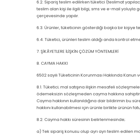
6.2. Sipariş teslim edilirken tüketici (teslimat yapıla
teslim alan kişi ile ilgili bilgi, sms ve e-mail yoluyl
çerçevesinde yapılır.
6.3. Ürünler, tüketicinin gösterdiği başka bir kişiye
6.4. Tüketici, ürünleri teslim aldığı anda kontrol e
7. ŞİKÂYETLERE İLİŞKİN ÇÖZÜM YÖNTEMLERİ
8. CAYMA HAKKI
6502 sayılı Tüketicinin Korunması Hakkında Kanun ve
8.1. Tüketici; mal satışına ilişkin mesafeli sözleşme
ödemeksizin sözleşmeden cayma hakkına sahiptir. A
Cayma hakkının kullanıldığına dair bildirimin bu süre 
hakkını kullanabilmesi için ürünle birlikte ürünün f
8.2. Cayma hakkı süresinin belirlenmesinde;
a) Tek sipariş konusu olup ayrı ayrı teslim edilen ma