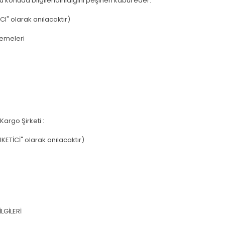
 konuda bilgilendirildiğini peşinen kabul eder.
I" olarak anılacaktır)
emeleri
Kargo Şirketi :
ETİCİ" olarak anılacaktır)
LGİLERİ