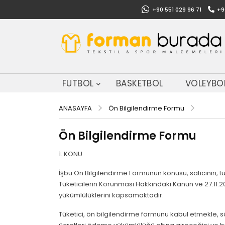
+90 551 029 96 71
+9
FUTBOL
BASKETBOL
VOLEYBO
ANASAYFA
Ön Bilgilendirme Formu
Ön Bilgilendirme Formu
1. KONU
İşbu Ön Bilgilendirme Formunun konusu, satıcının, tüketi
Tüketicilerin Korunması Hakkındaki Kanun ve 27.11.2
yükümlülüklerini kapsamaktadır.
Tüketici, ön bilgilendirme formunu kabul etmekle, sö