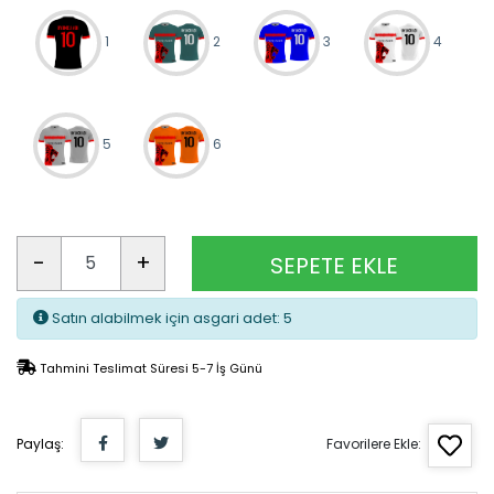
1
2
3
4
5
6
-
+
SEPETE EKLE
Satın alabilmek için asgari adet: 5
Tahmini Teslimat Süresi 5-7 İş Günü
Paylaş:
Favorilere Ekle: