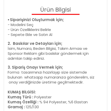
Ürün Bilgisi
⦁ Siparişinizi Oluşturmak İçin;
- Modelini Seç
- Ürün Özelliklerini Belirle
- Sepete Ekle ve Satın Al
2. Baskılar ve Detayları İçin;
İsim, Numara, Beden Bilgisi, Takım Arması ve
Sponsor Reklam gibi baskılar göndermek için
adımları takip ediniz.
3. Sipariş Onayı Vermek İçin;
Forma tasarımınızı hazırlayıp size sistemde
bulunan whatsapp numaranıza gönderelim, siz
onay verdiğinizde üretime geçilmektedir.
KUMAŞ BİLGİSİ:
Kumaş Türü :
Polyester
Kumaş Özelliği :
% 94 Polyester, %6 Elastan
Gramaj :
125/130