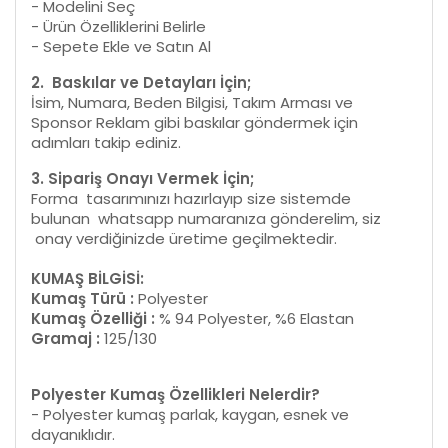
- Modelini Seç
- Ürün Özelliklerini Belirle
- Sepete Ekle ve Satın Al
2. Baskılar ve Detayları İçin;
İsim, Numara, Beden Bilgisi, Takım Arması ve
Sponsor Reklam gibi baskılar göndermek için
adımları takip ediniz.
3. Sipariş Onayı Vermek İçin;
Forma tasarımınızı hazırlayıp size sistemde
bulunan whatsapp numaranıza gönderelim, siz
onay verdiğinizde üretime geçilmektedir.
KUMAŞ BİLGİSİ:
Kumaş Türü :
Polyester
Kumaş Özelliği :
% 94 Polyester, %6 Elastan
Gramaj :
125/130
Polyester Kumaş Özellikleri Nelerdir?
- Polyester kumaş parlak, kaygan, esnek ve
dayanıklıdır.