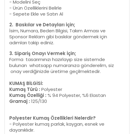
- Modelini Seç
- Ürün Özelliklerini Belirle
- Sepete Ekle ve Satın Al
2. Baskılar ve Detayları İçin;
İsim, Numara, Beden Bilgisi, Takım Arması ve
Sponsor Reklam gibi baskılar göndermek için
adımları takip ediniz.
3. Sipariş Onayı Vermek İçin;
Forma tasarımınızı hazırlayıp size sistemde
bulunan whatsapp numaranıza gönderelim, siz
onay verdiğinizde üretime geçilmektedir.
KUMAŞ BİLGİSİ:
Kumaş Türü :
Polyester
Kumaş Özelliği :
% 94 Polyester, %6 Elastan
Gramaj :
125/130
Polyester Kumaş Özellikleri Nelerdir?
- Polyester kumaş parlak, kaygan, esnek ve
dayanıklıdır.